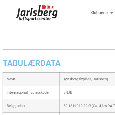
Klubbene
TABULÆRDATA
Navn
Tønsberg flyplass, Jarlsberg
Internasjonal flyplasskode
ENJB
Beliggenhet
59 18 N 010 22 Ø (Ca. 4 km fra