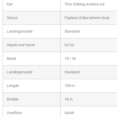
Eier
Thor Solberg Aviation AS
Status
Flyplass til ikke almenn bruk
Landingsrunder
Standard
Høyde over havet
60 fot
Baner
18 / 36
Landingsrunder
Standard
Lengde
799 m
Bredde
18 m
Overflate
Asfalt