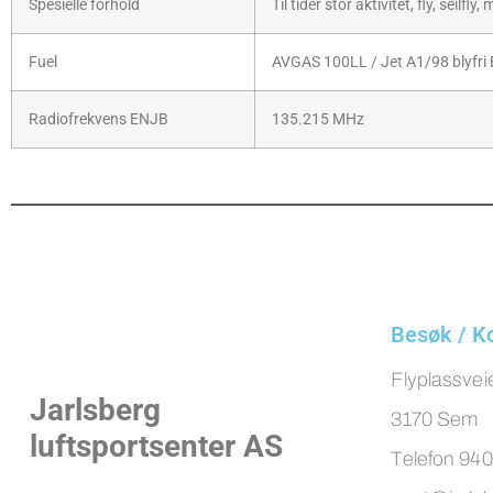
Spesielle forhold
Til tider stor aktivitet, fly, sei
Fuel
AVGAS 100LL / Jet A1/98 blyfri
Radiofrekvens ENJB
135.215 MHz
Besøk / K
Flyplassvei
Jarlsberg
3170 Sem
luftsportsenter AS​
Telefon 940