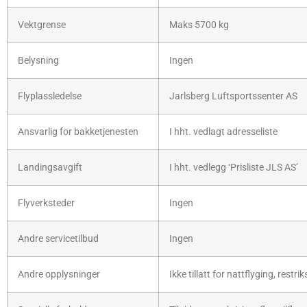
Vektgrense
Maks 5700 kg
Belysning
Ingen
Flyplassledelse
Jarlsberg Luftsportssenter AS
Ansvarlig for bakketjenesten
I hht. vedlagt adresseliste
Landingsavgift
I hht. vedlegg ‘Prisliste JLS AS’
Flyverksteder
Ingen
Andre servicetilbud
Ingen
Andre opplysninger
Ikke tillatt for nattflyging, rest