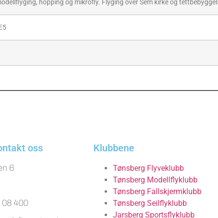
lfly, modellflyging, hopping og mikrofly. Flyging over Sem kirke og tettbebyg
 E5
ontakt oss
Klubbene
en 6
Tønsberg Flyveklubb
Tønsberg Modellflyklubb
Tønsberg Fallskjermklubb
 08 400
Tønsberg Seilflyklubb
Jarsberg Sportsflyklubb