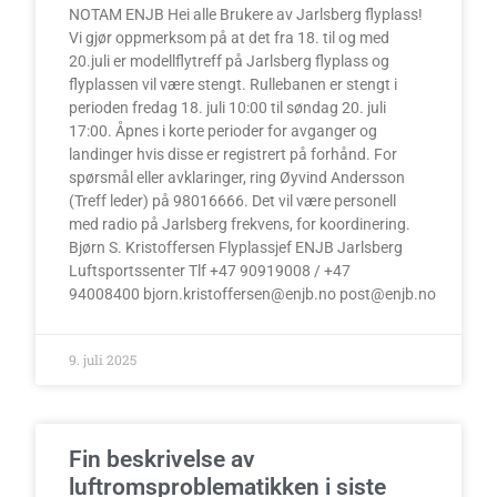
NOTAM ENJB Hei alle Brukere av Jarlsberg flyplass!
Vi gjør oppmerksom på at det fra 18. til og med
20.juli er modellflytreff på Jarlsberg flyplass og
flyplassen vil være stengt. Rullebanen er stengt i
perioden fredag 18. juli 10:00 til søndag 20. juli
17:00. Åpnes i korte perioder for avganger og
landinger hvis disse er registrert på forhånd. For
spørsmål eller avklaringer, ring Øyvind Andersson
(Treff leder) på 98016666. Det vil være personell
med radio på Jarlsberg frekvens, for koordinering.
Bjørn S. Kristoffersen Flyplassjef ENJB Jarlsberg
Luftsportssenter Tlf +47 90919008 / +47
94008400 bjorn.kristoffersen@enjb.no post@enjb.no
9. juli 2025
Fin beskrivelse av
luftromsproblematikken i siste