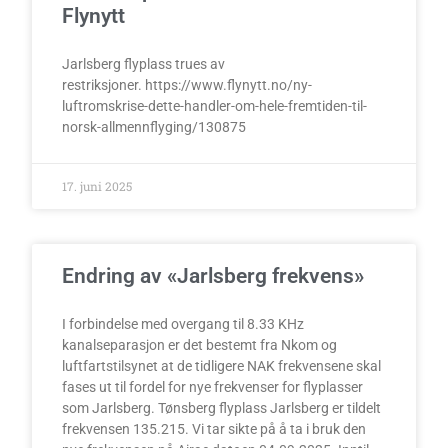
Flynytt
Jarlsberg flyplass trues av
restriksjoner. https://www.flynytt.no/ny-
luftromskrise-dette-handler-om-hele-fremtiden-til-
norsk-allmennflyging/130875
17. juni 2025
Endring av «Jarlsberg frekvens»
I forbindelse med overgang til 8.33 KHz
kanalseparasjon er det bestemt fra Nkom og
luftfartstilsynet at de tidligere NAK frekvensene skal
fases ut til fordel for nye frekvenser for flyplasser
som Jarlsberg. Tønsberg flyplass Jarlsberg er tildelt
frekvensen 135.215. Vi tar sikte på å ta i bruk den