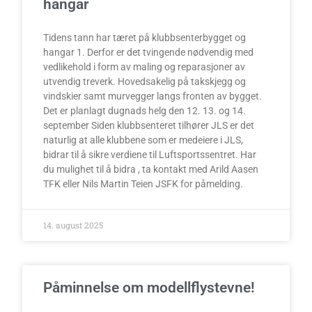
hangar
Tidens tann har tæret på klubbsenterbygget og
hangar 1. Derfor er det tvingende nødvendig med
vedlikehold i form av maling og reparasjoner av
utvendig treverk. Hovedsakelig på takskjegg og
vindskier samt murvegger langs fronten av bygget.
Det er planlagt dugnads helg den 12. 13. og 14.
september Siden klubbsenteret tilhører JLS er det
naturlig at alle klubbene som er medeiere i JLS,
bidrar til å sikre verdiene til Luftsportssentret. Har
du mulighet til å bidra , ta kontakt med Arild Aasen
TFK eller Nils Martin Teien JSFK for påmelding.
14. august 2025
Påminnelse om modellflystevne!